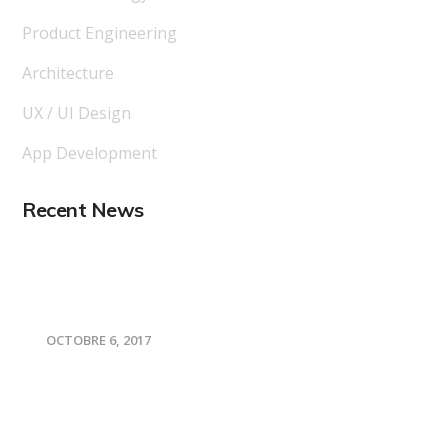
Product Engineering
Architecture
UX / UI Design
App Development
Recent News
Les 3 raisons d’opter pour des
produits 100% naturels !
OCTOBRE 6, 2017
Plus de 1000 sacs offerts à