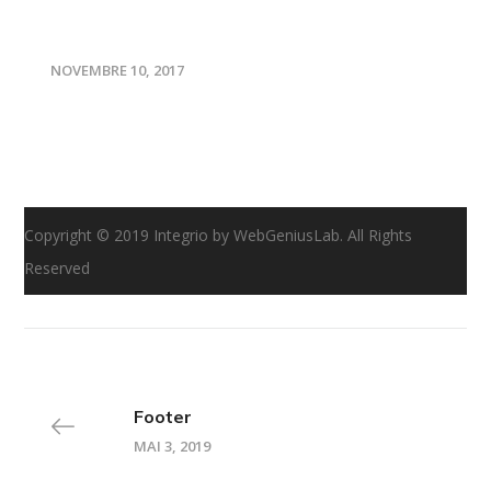
l’occasion du salon de la
copropriété !
NOVEMBRE 10, 2017
Copyright © 2019 Integrio by WebGeniusLab. All Rights
Reserved
Footer
MAI 3, 2019