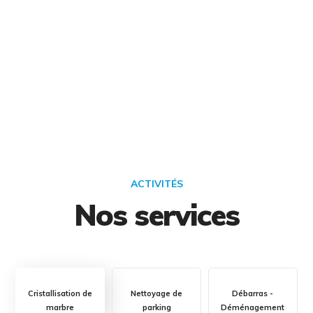
Naturel
du jour !
ACTIVITÉS
Nos services
Cristallisation de
Nettoyage de
Débarras -
marbre
parking
Déménagement